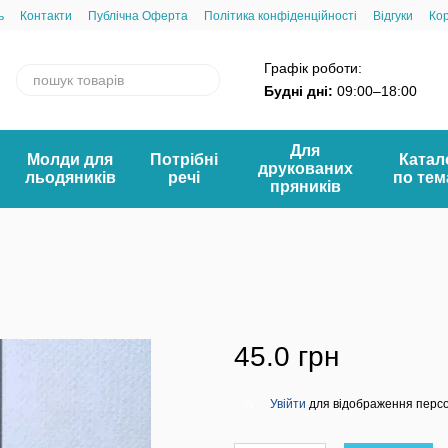
ь
Контакти
Публічна Оферта
Політика конфіденційності
Відгуки
Ко
Графік роботи:
Будні дні:
09:00–18:00
Для
Молди для
Потрібні
Катал
друкованих
льодяників
речі
по те
пряників
45.0 грн
Увійти
для відображення перс
%