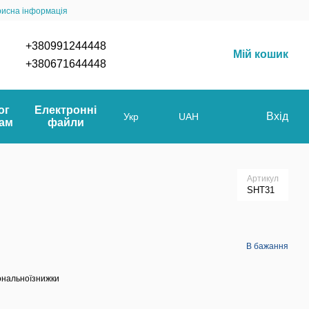
рисна інформація
+380991244448
Мій кошик
+380671644448
ог
Електронні
Вхід
Укр
UAH
мам
файли
Артикул
SHT31
В бажання
ональноїзнижки