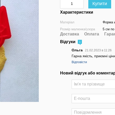
Купити
Характеристики
Матеріал
Форма и
Розмір малюнка/узора
5 см по
Доставка
Оплата
Гара
Відгуки
1
Ольга
21.02.2023 в 11:26
Гарна якість, приємні цін
Відповісти
Новий відгук або комента