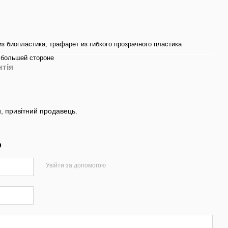
з биопластика, трафарет из гибкого прозрачного пластика
 большей стороне
нтія
и, привітний продавець.
р
Увійти за допомогою