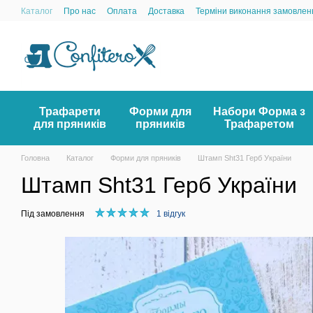
Перейти до основного контенту
Каталог
Про нас
Оплата
Доставка
Терміни виконання замовлен
Трафарети
Форми для
Набори Форма з
для пряників
пряників
Трафаретом
Головна
Каталог
Форми для пряників
Штамп Sht31 Герб України
Штамп Sht31 Герб України
Під замовлення
1 відгук