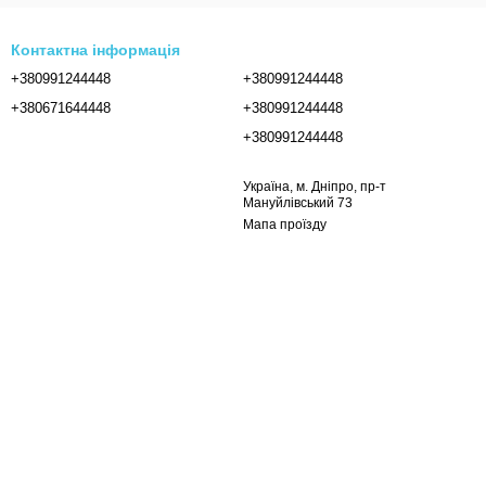
Контактна інформація
+380991244448
+380991244448
+380671644448
+380991244448
+380991244448
Україна, м. Дніпро, пр-т
Мануйлівський 73
Мапа проїзду