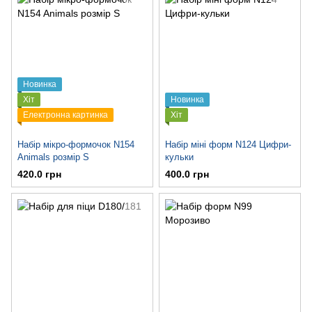
Новинка
Хіт
Новинка
Електронна картинка
Хіт
Набір мікро-формочок N154
Набір міні форм N124 Цифри-
Animals розмір S
кульки
420.0 грн
400.0 грн