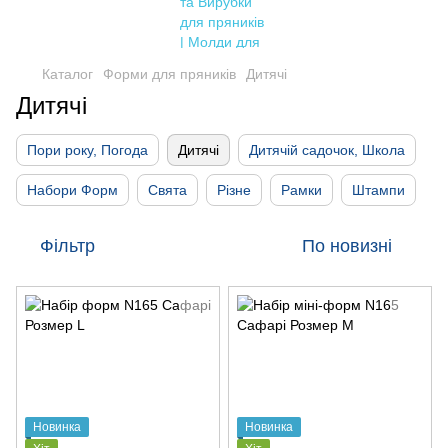
Каталог
Форми для пряників
Дитячі
Дитячі
Пори року, Погода
Дитячі
Дитячій садочок, Школа
Набори Форм
Свята
Різне
Рамки
Штампи
Фільтр
По новизні
Новинка
Новинка