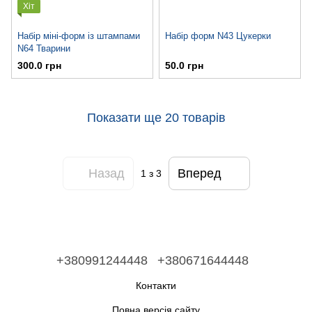
Хіт
Набір міні-форм із штампами
Набір форм N43 Цукерки
N64 Тварини
300.0 грн
50.0 грн
Показати ще 20 товарів
Назад
Вперед
1
з 3
+380991244448
+380671644448
Контакти
Повна версія сайту