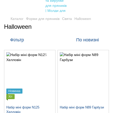
Каталог
Форми для пряників
Свята
Halloween
Halloween
Фільтр
По новизні
Новинка
Хіт
Набір міні форм N125
Набір міні форм N89 Гарбузи
Хелловін