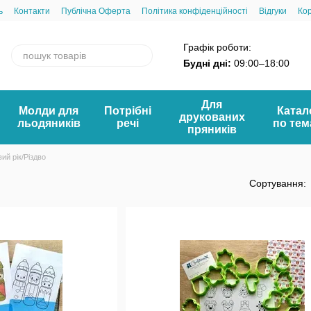
ь
Контакти
Публічна Оферта
Політика конфіденційності
Відгуки
Ко
Графік роботи:
Будні дні:
09:00–18:00
Для
Молди для
Потрібні
Катал
друкованих
льодяників
речі
по те
пряників
ий рік/Різдво
Сортування: