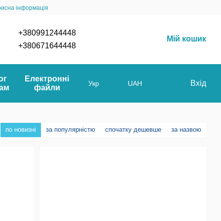
рисна інформація
+380991244448
Мій кошик
+380671644448
ог
Електронні
Вхід
Укр
UAH
мам
файли
по новизні
за популярністю
спочатку дешевше
за назвою