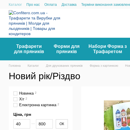
Перейти до основного контенту
Каталог
Про нас
Оплата
Доставка
Терміни виконання замовлен
Трафарети
Форми для
Набори Форма з
для пряників
пряників
Трафаретом
Головна
Каталог
Для друкованих пряників
Форма з картинкою
Нов
Новий рік/Різдво
Новинка
2
Хіт
2
Електронна картинка
2
Ціна, грн
Від Ціна, грн
До Ціна, грн
ОК