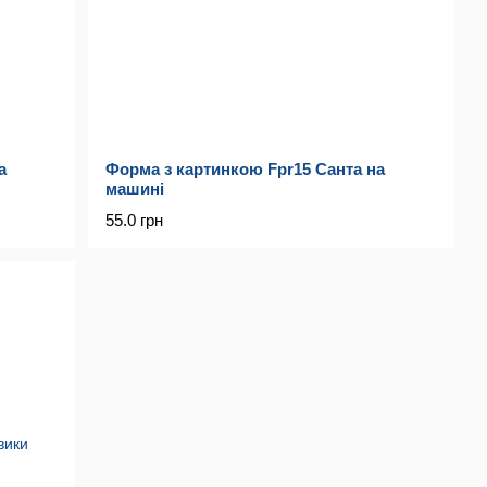
а
Форма з картинкою Fpr15 Санта на
машині
55.0 грн