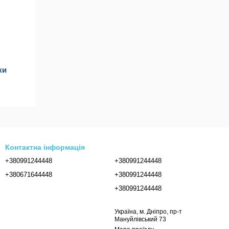
ки
Контактна інформація
+380991244448
+380991244448
+380671644448
+380991244448
+380991244448
Україна, м. Дніпро, пр-т
Мануйлівський 73