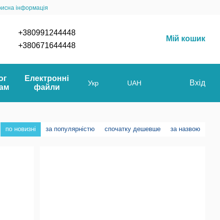
рисна інформація
+380991244448
Мій кошик
+380671644448
ог
Електронні
Вхід
Укр
UAH
мам
файли
по новизні
за популярністю
спочатку дешевше
за назвою