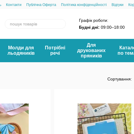
ь
Контакти
Публічна Оферта
Політика конфіденційності
Відгуки
Ко
Графік роботи:
Будні дні:
09:00–18:00
Для
Молди для
Потрібні
Катал
друкованих
льодяників
речі
по те
пряників
Сортування: