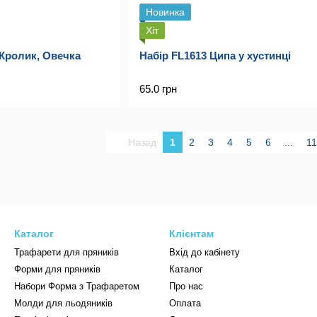
Новинка
Хіт
 Кролик, Овечка
Набір FL1613 Ципа у хустинці
65.0 грн
Назад
1
2
3
4
5
6
...
11
Каталог
Клієнтам
Трафарети для пряників
Вхід до кабінету
Форми для пряників
Каталог
Набори Форма з Трафаретом
Про нас
Молди для льодяників
Оплата