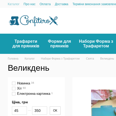
Перейти до основного контенту
Каталог
Про нас
Оплата
Доставка
Терміни виконання замовлен
Трафарети
Форми для
Набори Форма з
для пряників
пряників
Трафаретом
Головна
Каталог
Набори Форма з Трафаретом
Свята
Великдень
Великдень
Новинка
34
Хіт
60
Електронна картинка
1
Ціна, грн
Від Ціна, грн
До Ціна, грн
ОК