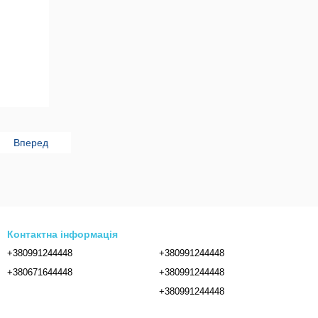
Вперед
Контактна інформація
+380991244448
+380991244448
+380671644448
+380991244448
+380991244448