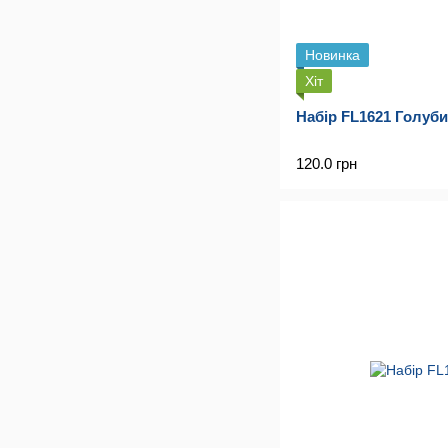
Новинка
Хіт
Набір FL1621 Голуби
120.0 грн