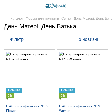
Каталог
Форми для пряників
Свята
День Матері, День Бат
День Матері, День Батька
Фільтр
По новизні
Новинка
Новинка
Хіт
Хіт
Набір мікро-формочок N152
Набір мікро-формочок N140
Flowers
Woman