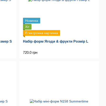
Новинка
Хіт
Електронна картинка
озмер S
Набір форм Ягоди & фрукти Розмір L
720.0 грн