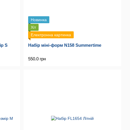
Новинка
Хіт
Електронна картинка
ір S
Набір міні-форм N158 Summertime
550.0 грн