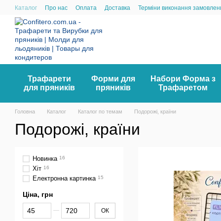
Перейти до основного контенту
Каталог
Про нас
Оплата
Доставка
Терміни виконання замовлен
Трафарети
Форми для
Набори Форма з
для пряників
пряників
Трафаретом
Головна
Каталог
Каталог по темам
Подорожі, країни
Подорожі, країни
Новинка
16
Хіт
16
Електронна картинка
15
Ціна, грн
Від Ціна, грн
До Ціна, грн
ОК