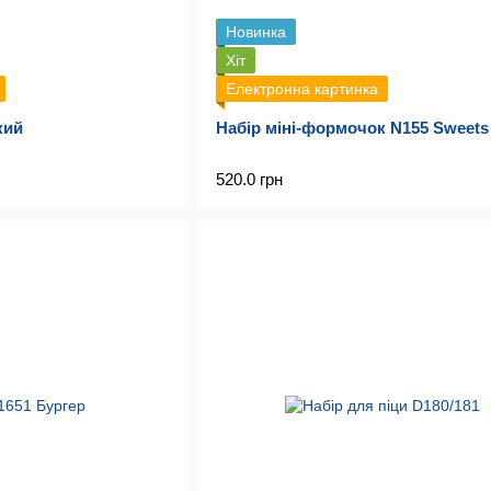
Новинка
Хіт
Електронна картинка
кий
Набір міні-формочок N155 Sweets
520.0 грн