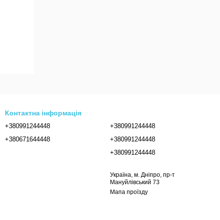
Контактна інформація
+380991244448
+380991244448
+380671644448
+380991244448
+380991244448
Україна, м. Дніпро, пр-т
Мануйлівський 73
Мапа проїзду