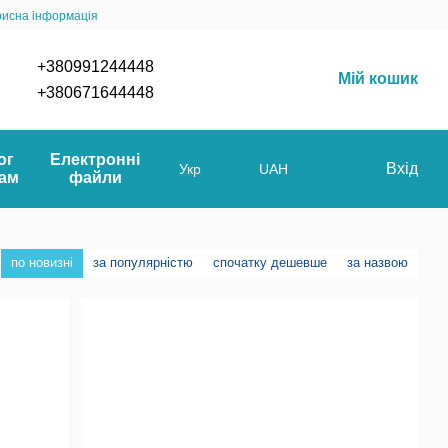
рисна інформація
+380991244448
Мій кошик
+380671644448
ог
Електронні
Вхід
Укр
UAH
мам
файли
по новизні
за популярністю
спочатку дешевше
за назвою