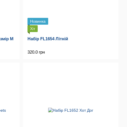
Новинка
Хіт
озмір M
Набір FL1654 Літній
320.0 грн