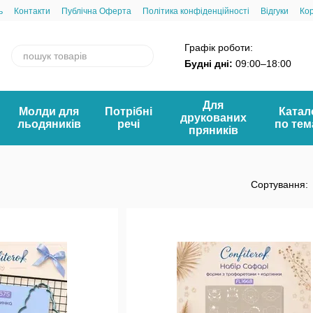
ь
Контакти
Публічна Оферта
Політика конфіденційності
Відгуки
Ко
Графік роботи:
Будні дні:
09:00–18:00
Для
Молди для
Потрібні
Катал
друкованих
льодяників
речі
по те
пряників
Сортування: