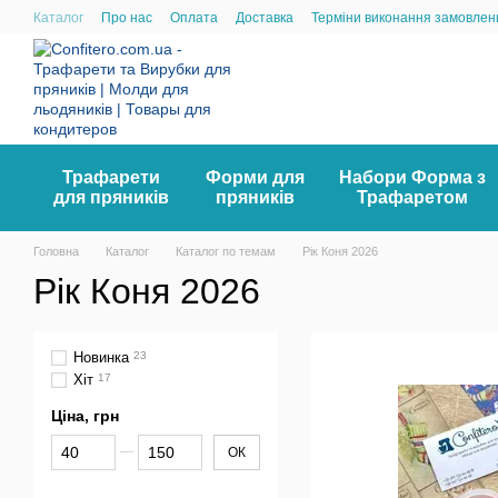
Перейти до основного контенту
Каталог
Про нас
Оплата
Доставка
Терміни виконання замовлен
Трафарети
Форми для
Набори Форма з
для пряників
пряників
Трафаретом
Головна
Каталог
Каталог по темам
Рік Коня 2026
Рік Коня 2026
Новинка
23
Хіт
17
Ціна, грн
Від Ціна, грн
До Ціна, грн
ОК