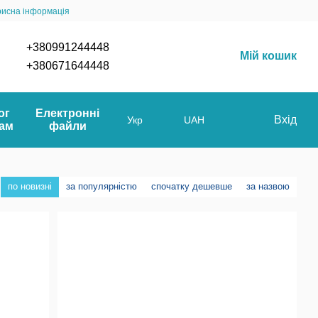
рисна інформація
+380991244448
Мій кошик
+380671644448
ог
Електронні
Вхід
Укр
UAH
мам
файли
по новизні
за популярністю
спочатку дешевше
за назвою