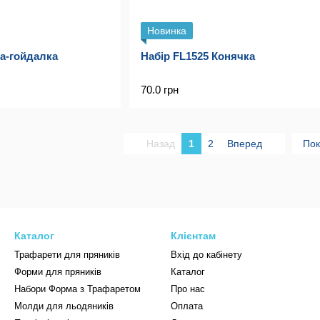
Новинка
ка-гойдалка
Набір FL1525 Конячка
70.0 грн
Назад
1
2
Вперед
Пок
Каталог
Клієнтам
Трафарети для пряників
Вхід до кабінету
Форми для пряників
Каталог
Набори Форма з Трафаретом
Про нас
Молди для льодяників
Оплата