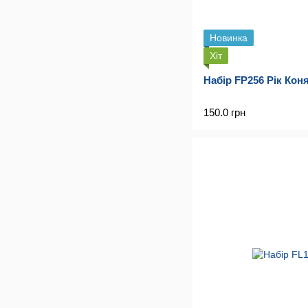
Новинка
Хіт
Набір FP256 Рік Кон
150.0 грн