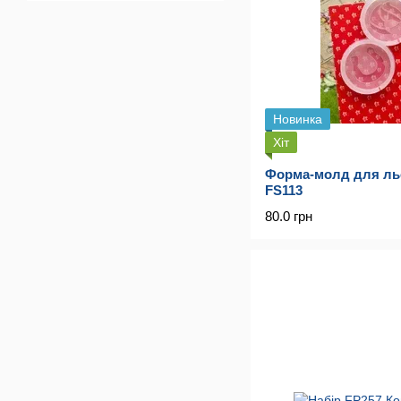
Новинка
Хіт
Форма-молд для льо
FS113
80.0 грн