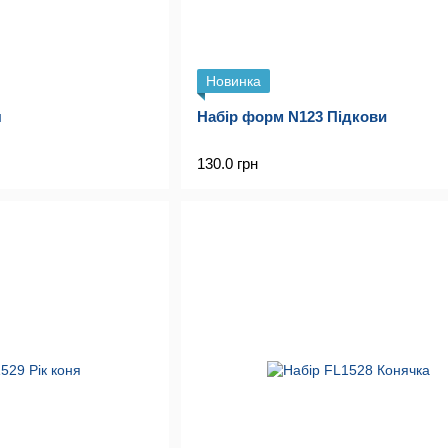
Новинка
я
Набір форм N123 Підкови
130.0 грн