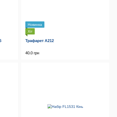
Новинка
Хіт
6
Трафарет A212
40.0 грн