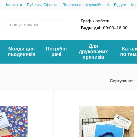
ь
Контакти
Публічна Оферта
Політика конфіденційності
Відгуки
Ко
Графік роботи:
Будні дні:
09:00–18:00
Для
Молди для
Потрібні
Катал
друкованих
льодяників
речі
по те
пряників
Сортування: