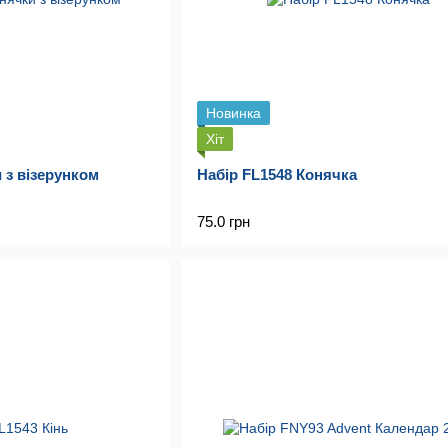
Новинка
Хіт
 з візерунком
Набір FL1548 Конячка
75.0 грн