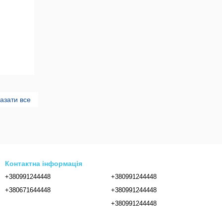
азати все
Контактна інформація
+380991244448
+380991244448
+380671644448
+380991244448
+380991244448