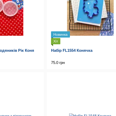
Новинка
Хіт
дяників Рік Коня
Набір FL1554 Конячка
75.0 грн