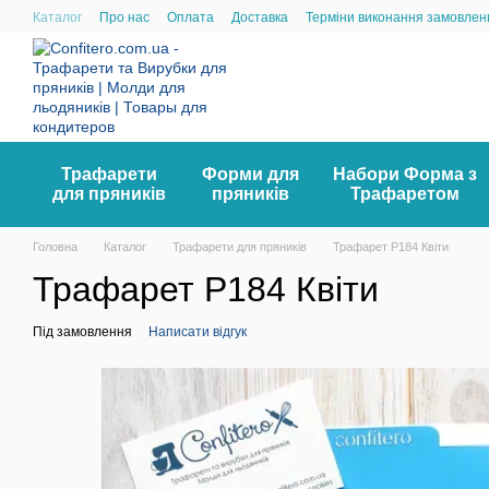
Перейти до основного контенту
Каталог
Про нас
Оплата
Доставка
Терміни виконання замовлен
Трафарети
Форми для
Набори Форма з
для пряників
пряників
Трафаретом
Головна
Каталог
Трафарети для пряників
Трафарет P184 Квіти
Трафарет P184 Квіти
Під замовлення
Написати відгук