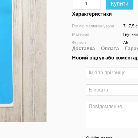
Купити
Характеристики
Розмір малюнка/узора
7 і 7,5 
Матеріал
Гнучкий
Формат
А5
Доставка
Оплата
Гара
Новий відгук або комента