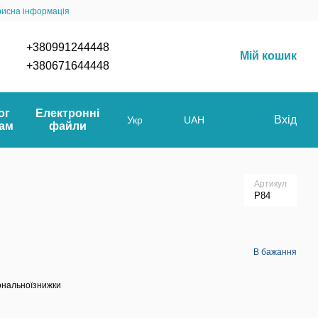
рисна інформація
+380991244448
Мій кошик
+380671644448
ог
Електронні
Вхід
Укр
UAH
мам
файли
Артикул
P84
В бажання
ональноїзнижки