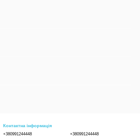
Контактна інформація
+380991244448
+380991244448