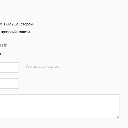
см з більшої сторони
 прозорий пластик
нтія
р
Увійти за допомогою