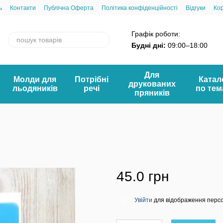
ь
Контакти
Публічна Оферта
Політика конфіденційності
Відгуки
Ко
Графік роботи:
Будні дні:
09:00–18:00
Для
Молди для
Потрібні
Катал
друкованих
льодяників
речі
по те
пряників
45.0 грн
Увійти
для відображення перс
%