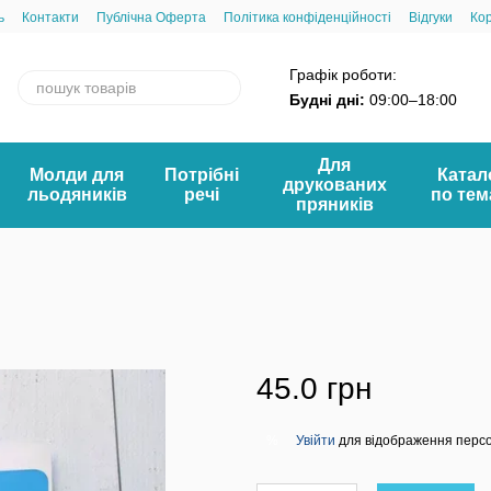
ь
Контакти
Публічна Оферта
Політика конфіденційності
Відгуки
Ко
Графік роботи:
Будні дні:
09:00–18:00
Для
Молди для
Потрібні
Катал
друкованих
льодяників
речі
по те
пряників
45.0 грн
Увійти
для відображення перс
%