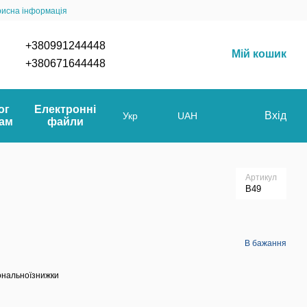
рисна інформація
+380991244448
Мій кошик
+380671644448
ог
Електронні
Вхід
Укр
UAH
мам
файли
Артикул
B49
В бажання
ональноїзнижки