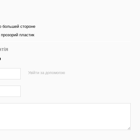
о большей стороне
 прозорий пластик
нтія
р
Увійти за допомогою