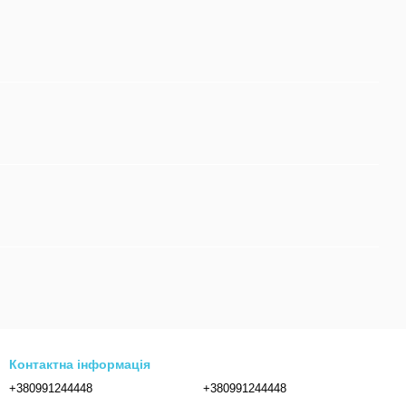
Контактна інформація
+380991244448
+380991244448