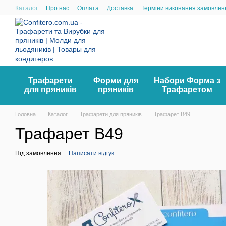
Перейти до основного контенту
Каталог
Про нас
Оплата
Доставка
Терміни виконання замовлен
Трафарети
Форми для
Набори Форма з
для пряників
пряників
Трафаретом
Головна
Каталог
Трафарети для пряників
Трафарет B49
Трафарет B49
Під замовлення
Написати відгук