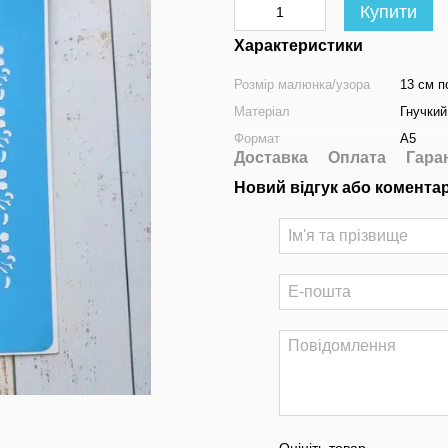
Купити
Характеристики
Розмір малюнка/узора
13 см п
Матеріал
Гнучкий
Формат
A5
Доставка
Оплата
Гара
Новий відгук або комента