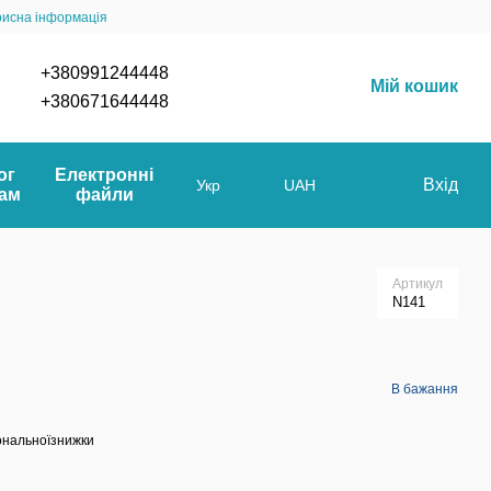
рисна інформація
+380991244448
Мій кошик
+380671644448
ог
Електронні
Вхід
Укр
UAH
мам
файли
Артикул
N141
В бажання
ональноїзнижки