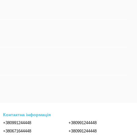
Контактна інформація
+380991244448
+380991244448
+380671644448
+380991244448