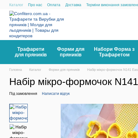
Перейти до основного контенту
Каталог
Про нас
Оплата
Доставка
Терміни виконання замовлен
Трафарети
Форми для
Набори Форма з
для пряників
пряників
Трафаретом
Головна
Каталог
Форми для пряників
Набір мікро-формочок N141 Eas
Набір мікро-формочок N141
Під замовлення
Написати відгук