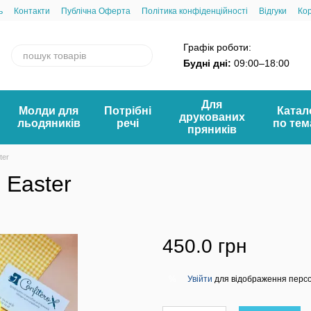
ь
Контакти
Публічна Оферта
Політика конфіденційності
Відгуки
Ко
Графік роботи:
Будні дні:
09:00–18:00
Для
Молди для
Потрібні
Катал
друкованих
льодяників
речі
по те
пряників
ter
 Easter
450.0 грн
Увійти
для відображення перс
%