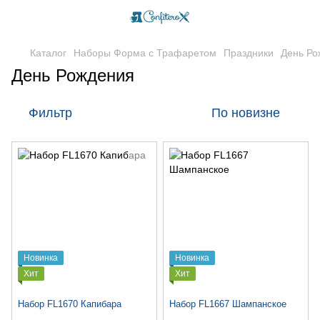
Каталог
Наборы Форма с Трафаретом
Праздники
День Ро
День Рождения
Фильтр
По новизне
Новинка
Новинка
Хит
Хит
Набор FL1670 Капибара
Набор FL1667 Шампанское