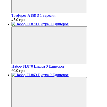
Трафарет A189 З 1 вересня
45.0 грн
Набор FL870 Цифра 0 Единорог
60.0 грн