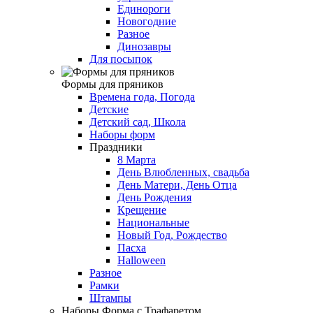
Единороги
Новогодние
Разное
Динозавры
Для посыпок
Формы для пряников
Времена года, Погода
Детские
Детский сад, Школа
Наборы форм
Праздники
8 Марта
День Влюбленных, свадьба
День Матери, День Отца
День Рождения
Крещение
Национальные
Новый Год, Рождество
Пасха
Halloween
Разное
Рамки
Штампы
Наборы Форма с Трафаретом