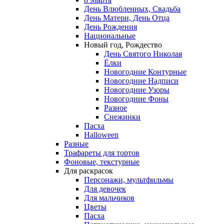
День Влюбленных, Свадьба
День Матери, День Отца
День Рождения
Национальные
Новый год, Рождество
День Святого Николая
Ёлки
Новогодние Контурные
Новогодние Надписи
Новогодние Узоры
Новогодние Фоны
Разное
Снежинки
Пасха
Halloween
Разные
Трафареты для тортов
Фоновые, текстурные
Для раскрасок
Персонажи, мультфильмы
Для девочек
Для мальчиков
Цветы
Пасха