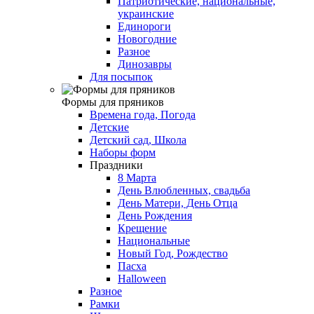
Патриотические, национальные,
украинские
Единороги
Новогодние
Разное
Динозавры
Для посыпок
Формы для пряников
Времена года, Погода
Детские
Детский сад, Школа
Наборы форм
Праздники
8 Марта
День Влюбленных, свадьба
День Матери, День Отца
День Рождения
Крещение
Национальные
Новый Год, Рождество
Пасха
Halloween
Разное
Рамки