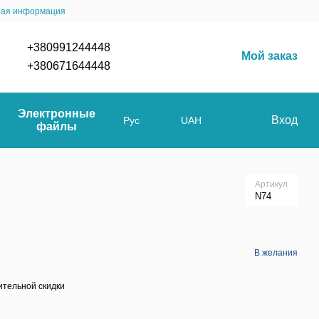
ная информация
+380991244448
Мой заказ
+380671644448
Электронные
Вход
Рус
UAH
файлы
Артикул
N74
В желания
тельной скидки