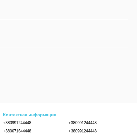
Контактная информация
+380991244448
+380991244448
+380671644448
+380991244448