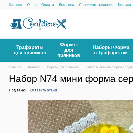
Перейти к основному контенту
Каталог
О нас
Оплата
Доставка
Сроки изготовления
Контакт
Формы
Трафареты
Наборы Форма
для
для пряников
с Трафаретом
пряников
Главная
Каталог
Формы для пряников
Набор N74 мини форма сердц
Набор N74 мини форма се
Под заказ
Оставить отзыв