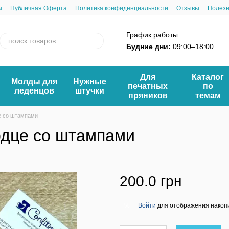
ы
Публичная Оферта
Политика конфиденциальности
Отзывы
Полез
График работы:
Будние дни:
09:00–18:00
Для
Каталог
Молды для
Нужные
печатных
по
леденцов
штучки
пряников
темам
е со штампами
рдце со штампами
200.0 грн
Войти
для отображения накопи
%