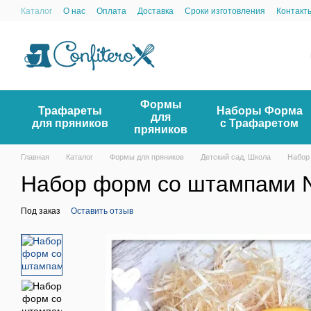
Перейти к основному контенту
Каталог
О нас
Оплата
Доставка
Сроки изготовления
Контакт
Формы
Трафареты
Наборы Форма
для
для пряников
с Трафаретом
пряников
Главная
Каталог
Формы для пряников
Детский сад, Школа
Набор
Набор форм со штампами 
Под заказ
Оставить отзыв