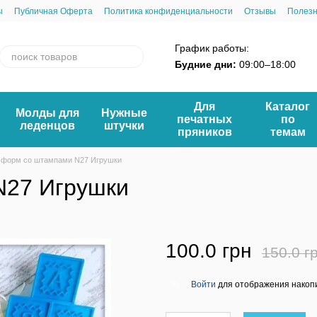
ы
Публичная Оферта
Политика конфиденциальности
Отзывы
Полез
График работы:
Будние дни:
09:00–18:00
Для
Каталог
Молды для
Нужные
печатных
по
леденцов
штучки
пряников
темам
 форм со штампами N27 Игрушки
N27 Игрушки
100.0 грн
150.0 г
Войти
для отображения накопи
%