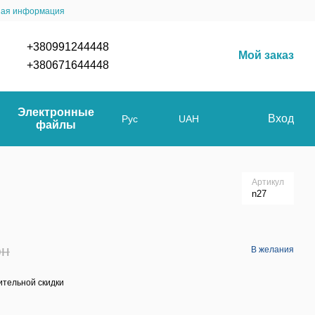
ная информация
+380991244448
Мой заказ
+380671644448
Электронные
Вход
Рус
UAH
файлы
Артикул
n27
рн
В желания
тельной скидки