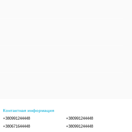
Контактная информация
+380991244448
+380991244448
+380671644448
+380991244448