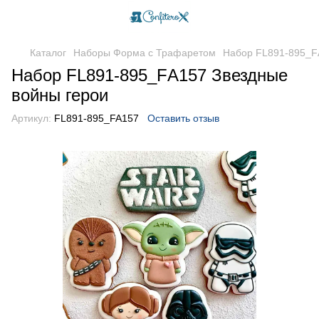
Каталог
Наборы Форма с Трафаретом
Набор FL891-895_F
Набор FL891-895_FА157 Звездные
войны герои
Артикул:
FL891-895_FA157
Оставить отзыв