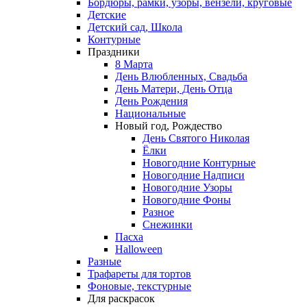
Бордюры, рамки, узоры, вензели, круговые
Детские
Детский сад, Школа
Контурные
Праздники
8 Марта
День Влюбленных, Свадьба
День Матери, День Отца
День Рождения
Национальные
Новый год, Рождество
День Святого Николая
Ёлки
Новогодние Контурные
Новогодние Надписи
Новогодние Узоры
Новогодние Фоны
Разное
Снежинки
Пасха
Halloween
Разные
Трафареты для тортов
Фоновые, текстурные
Для раскрасок